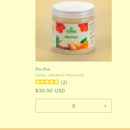
c
c
i
ó
n
Pre-Poo
Proveedor:
CORAL ORGANIC PRODUCTS
(
2
)
:
Precio
$30.00 USD
habitual
Reducir
Aumentar
cantidad
cantidad
para
para
Default
Default