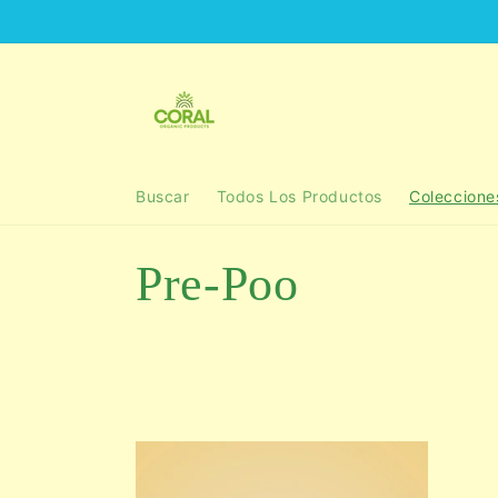
Ir
directamente
al contenido
Buscar
Todos Los Productos
Coleccione
C
Pre-Poo
o
l
e